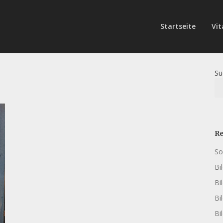
Startseite
Vit
Su
Re
So
Bi
Bi
Bi
Bi