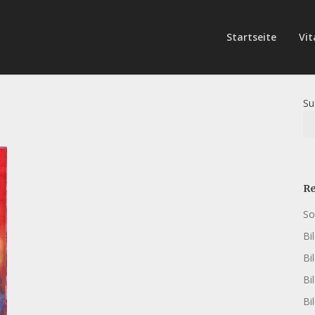
Startseite
Vit
Su
Re
So
Bi
Bi
Bi
Bi