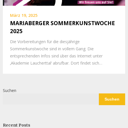
März 19, 2025
MARIABERGER SOMMERKUNSTWOCHE
2025
Die Vorbereitungen für die diesjährige
Sommerkunstwoche sind in vollem Gang. Die
entsprechenden Infos sind über das Internet unter
‚Akademie Laucherttal‘ abrufbar. Dort findet sich…
Suchen
Suchen
Recent Posts