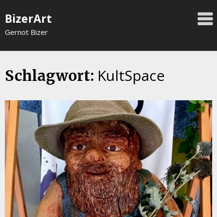
Skip
BizerArt
to
content
Gernot Bizer
KultSpace
Schlagwort: