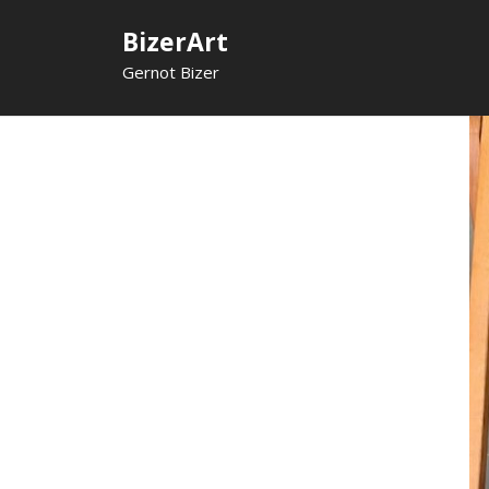
Skip
BizerArt
to
content
Gernot Bizer