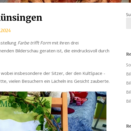
Su
Münsingen
 2024
sstellung
Farbe trifft Form
mit ihren drei
nenden Bilderschau geraten ist, die eindrucksvoll durch
Re
So
, wobei insbesondere der Sitzer, der den KultSpace -
Bi
e, vielen Besuchern ein Lächeln ins Gesicht zauberte.
Bi
Bi
Bi
R